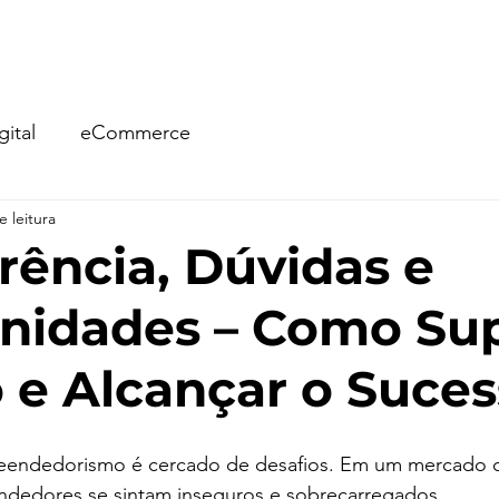
ria
Gestão ADS
Sites e LPs
BLOG
eB
ital
eCommerce
e leitura
rência, Dúvidas e
nidades – Como Su
 e Alcançar o Suce
endedorismo é cercado de desafios. Em um mercado co
edores se sintam inseguros e sobrecarregados. 