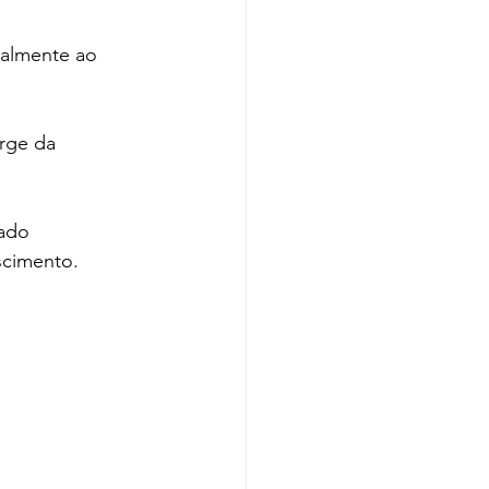
ialmente ao 
rge da 
ado 
scimento.