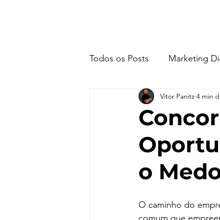
HOME
Sobre
Mento
Todos os Posts
Marketing Dig
Vitor Panitz
4 min d
Concor
Oportu
o Medo
O caminho do empre
comum que empreend