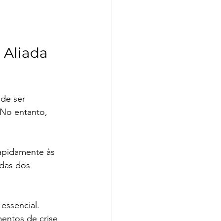
 Aliada 
de ser 
No entanto, 
apidamente às 
das dos 
essencial. 
ntos de crise 