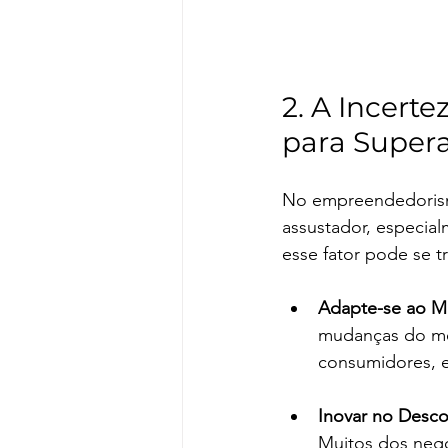
2. A Incerte
para Supera
No empreendedorismo,
assustador, especia
esse fator pode se 
Adapte-se ao 
mudanças do me
consumidores, 
Inovar no Desc
Muitos dos neg