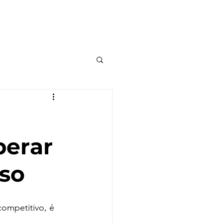
ook
Políticas de Privacidade
perar
sso
mpetitivo, é 