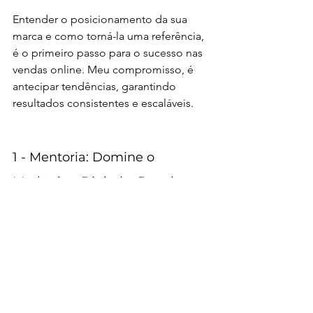
Entender o posicionamento da sua 
marca e como torná-la uma referência, 
é o primeiro passo para o sucesso nas 
vendas online. Meu compromisso, é 
antecipar tendências, garantindo 
resultados consistentes e escaláveis.
1 - Mentoria: Domine o 
Marketing Digital e Decole seu 
Negócio Online com a 
Mentoria Individual 
Marketing 
Coaching PLAN!