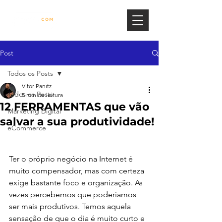
Post
Todos os Posts
Vitor Panitz
Todos os Posts
5 min de leitura
12 FERRAMENTAS que vão
Marketing Digital
salvar a sua produtividade!
eCommerce
Ter o próprio negócio na Internet é 
muito compensador, mas com certeza 
exige bastante foco e organização. As 
vezes percebemos que poderíamos 
ser mais produtivos. Temos aquela 
sensação de que o dia é muito curto e 