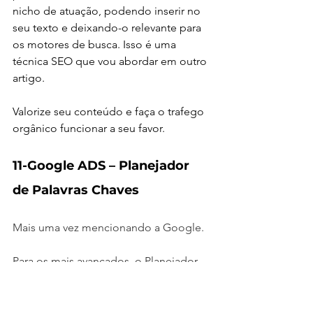
nicho de atuação, podendo inserir no 
seu texto e deixando-o relevante para 
os motores de busca. Isso é uma 
técnica SEO que vou abordar em outro 
artigo.
Valorize seu conteúdo e faça o trafego 
orgânico funcionar a seu favor. 
11-Google ADS – Planejador 
de Palavras Chaves
Mais uma vez mencionando a Google. 
Para os mais avançados, o Planejador 
de Palavras Chaves é uma ferramenta 
fantástica. Ela é uma versão mais 
robusta do Google Trends.